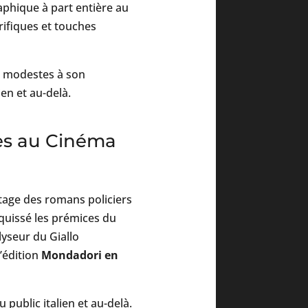
hique à part entière au
rifiques et touches
s modestes à son
en et au-delà.
res au Cinéma
tage des romans policiers
quissé les prémices du
lyseur du Giallo
’édition
Mondadori en
 public italien et au-delà.