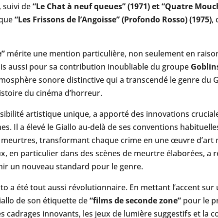
, suivi de
“Le Chat à neuf queues” (1971) et “Quatre Mouch
ique
“Les Frissons de l’Angoisse” (Profondo Rosso) (1975)
,
e”
mérite une mention particulière, non seulement en raison
is aussi pour sa contribution inoubliable du groupe
Goblin
mosphère sonore distinctive qui a transcendé le genre du Gi
istoire du cinéma d’horreur.
nsibilité artistique unique, a apporté des innovations crucial
s. Il a élevé le Giallo au-delà de ses conventions habituell
es meurtres, transformant chaque crime en une œuvre d’art m
x, en particulier dans des scènes de meurtre élaborées, a r
inir un nouveau standard pour le genre.
to a été tout aussi révolutionnaire. En mettant l’accent sur 
Giallo de son étiquette de
“films de seconde zone”
pour le p
s cadrages innovants, les jeux de lumière suggestifs et la c