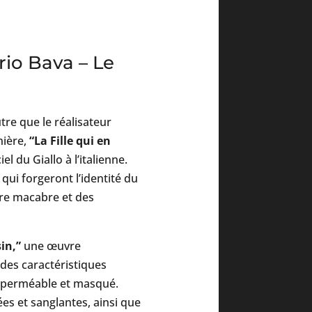
rio Bava – Le
utre que le réalisateur
nière,
“La Fille qui en
l du Giallo à l’italienne.
qui forgeront l’identité du
ère macabre et des
in,”
une œuvre
 des caractéristiques
imperméable et masqué.
es et sanglantes, ainsi que