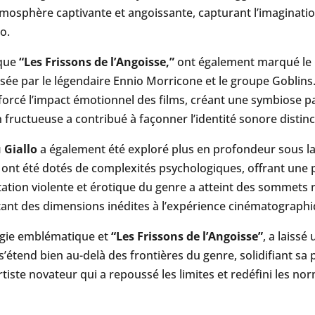
mosphère captivante et angoissante, capturant l’imagination
o.
 que
“Les Frissons de l’Angoisse,”
ont également marqué le G
e par le légendaire Ennio Morricone et le groupe Goblins.
nforcé l’impact émotionnel des films, créant une symbiose par
on fructueuse a contribué à façonner l’identité sonore distinc
 Giallo
a également été exploré plus en profondeur sous la 
s ont été dotés de complexités psychologiques, offrant une
tion violente et érotique du genre a atteint des sommets 
tant des dimensions inédites à l’expérience cinématographi
logie emblématique et
“Les Frissons de l’Angoisse”
, a laissé
 s’étend bien au-delà des frontières du genre, solidifiant sa 
iste novateur qui a repoussé les limites et redéfini les no