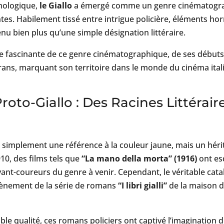
mologique,
le Giallo
a émergé comme un genre cinématograp
es. Habilement tissé entre intrigue policière, éléments hor
enu bien plus qu’une simple désignation littéraire.
re fascinante de ce genre cinématographique, de ses début
ans, marquant son territoire dans le monde du cinéma itali
roto-Giallo : Des Racines Littérai
 simplement une référence à la couleur jaune, mais un héri
910, des films tels que
“La mano della morta” (1916)
ont es
avant-coureurs du genre à venir. Cependant, le véritable cata
vènement de la série de romans
“I libri gialli”
de la maison d
ble qualité, ces romans policiers ont captivé l’imagination du