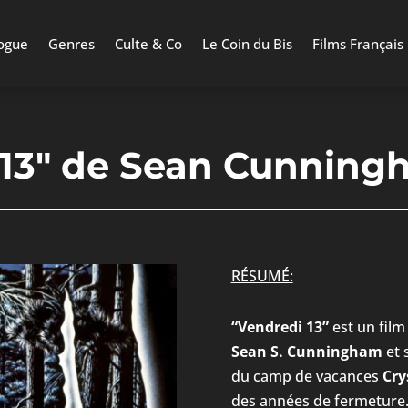
ogue
Genres
Culte & Co
Le Coin du Bis
Films Français
 13″ de Sean Cunning
RÉSUMÉ:
“Vendredi 13”
est un film
Sean S. Cunningham
et 
du camp de vacances
Cry
des années de fermeture.