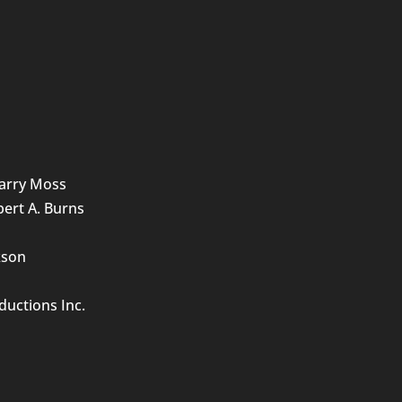
Barry Moss
bert A. Burns
kson
uctions Inc.