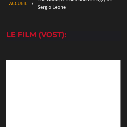
ACCUEIL
/
Sergio Leone
LE FILM (VOST):