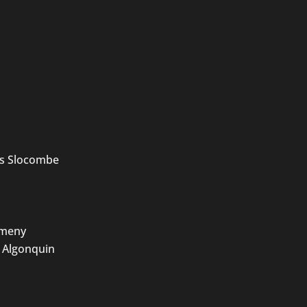
s Slocombe
emeny
, Algonquin