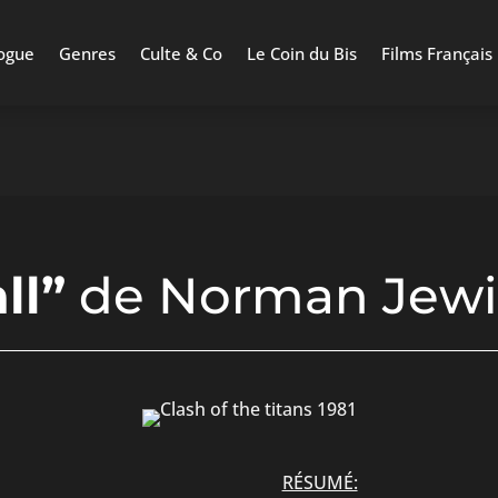
ogue
Genres
Culte & Co
Le Coin du Bis
Films Français
ll”
de Norman Jewi
RÉSUMÉ: