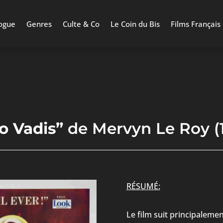
ogue
Genres
Culte & Co
Le Coin du Bis
Films Français
o Vadis”
de Mervyn Le Roy (1
RÉSUMÉ:
Le film suit principalemen