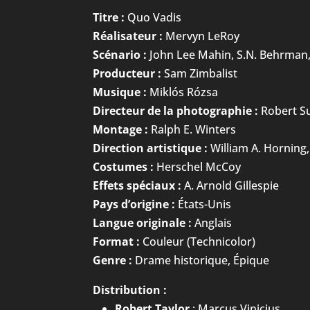
Titre :
Quo Vadis
Réalisateur :
Mervyn LeRoy
Scénario :
John Lee Mahin, S.N. Behrman,
Producteur :
Sam Zimbalist
Musique :
Miklós Rózsa
Directeur de la photographie :
Robert S
Montage :
Ralph E. Winters
Direction artistique :
William A. Horning
Costumes :
Herschel McCoy
Effets spéciaux :
A. Arnold Gillespie
Pays d’origine :
États-Unis
Langue originale :
Anglais
Format :
Couleur (Technicolor)
Genre :
Drame historique, Épique
Distribution :
Robert Taylor
: Marcus Vinicius