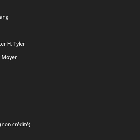
Lang
er H. Tyler
y Moyer
(non crédité)