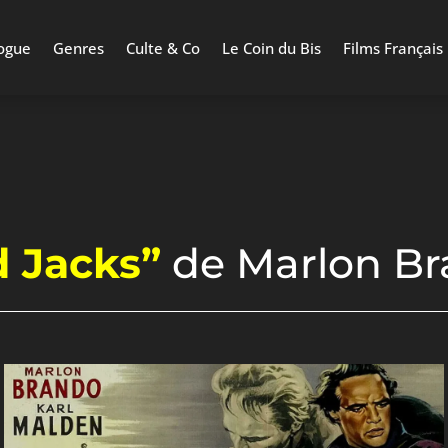
ogue
Genres
Culte & Co
Le Coin du Bis
Films Français
 Jacks”
de Marlon Bra