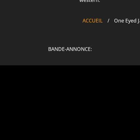
ACCUEIL
/
One Eyed J
BANDE-ANNONCE: