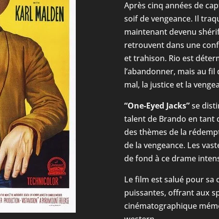
Après cinq années de capt
soif de vengeance. Il tra
maintenant devenu shérif 
retrouvent dans une conf
et trahison. Rio est déte
l’abandonner, mais au fil de
mal, la justice et la veng
“One-Eyed Jacks”
se disti
talent de Brando en tant q
des thèmes de la rédempt
de la vengeance. Les vast
de fond à ce drame inten
Le film est salué pour sa
puissantes, offrant aux 
cinématographique mémo
western.