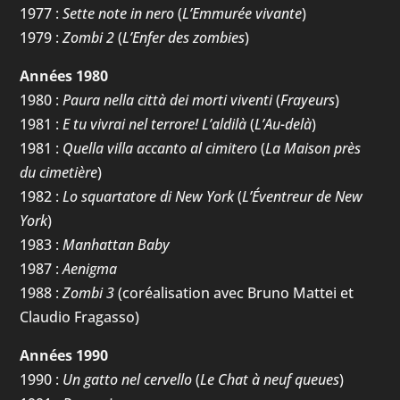
1977 :
Sette note in nero
(
L’Emmurée vivante
)
1979 :
Zombi 2
(
L’Enfer des zombies
)
Années 1980
1980 :
Paura nella città dei morti viventi
(
Frayeurs
)
1981 :
E tu vivrai nel terrore! L’aldilà
(
L’Au-delà
)
1981 :
Quella villa accanto al cimitero
(
La Maison près
du cimetière
)
1982 :
Lo squartatore di New York
(
L’Éventreur de New
York
)
1983 :
Manhattan Baby
1987 :
Aenigma
1988 :
Zombi 3
(coréalisation avec Bruno Mattei et
Claudio Fragasso)
Années 1990
1990 :
Un gatto nel cervello
(
Le Chat à neuf queues
)