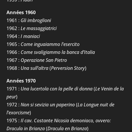
Années 1960
1961 :
Gli imbroglioni
1962 :
Le massaggiatrici
1964 :
I maniaci
1965 :
Come inguaiammo l’esercito
1966 :
Come svaligiammo la banca d’Italia
1967 :
Operazione San Pietro
1968 :
Una sull’altra
(
Perversion Story
)
Années 1970
1971 :
Una lucertola con la pelle di donna
(
Le Venin de la
peur
)
1972 :
Non si sevizia un paperino
(
La Longue nuit de
l’exorcisme
)
1975 :
Il cav. Costante Nicosia demoniaco, ovvero:
Dracula in Brianza
(
Dracula en Brianza
)