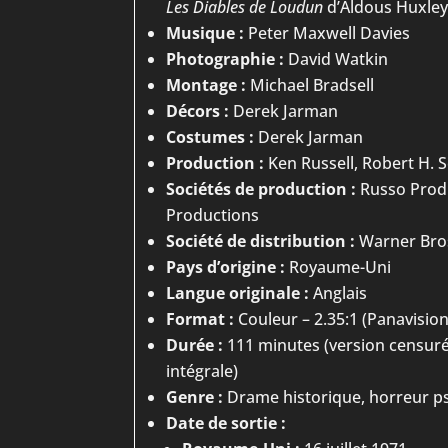
Les Diables de Loudun
d’Aldous Huxle
Musique :
Peter Maxwell Davies
Photographie :
David Watkin
Montage :
Michael Bradsell
Décors :
Derek Jarman
Costumes :
Derek Jarman
Production :
Ken Russell, Robert H. 
Sociétés de production :
Russo Produ
Productions
Société de distribution :
Warner Bro
Pays d’origine :
Royaume-Uni
Langue originale :
Anglais
Format :
Couleur – 2.35:1 (Panavisio
Durée :
111 minutes (version censuré
intégrale)
Genre :
Drame historique, horreur p
Date de sortie :