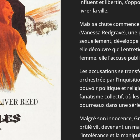
influent et libertin, s’op
livrer la ville.
Mais sa chute commence
(Vanessa Redgrave), une p
sexuellement, développe 
elle découvre qu’il entret
femme, elle l’accuse publ
Les accusations se trans
orchestrée par l’Inquisiti
pouvoir politique et relig
fanatisme collectif, où le
bourreaux dans une séri
Malgré son innocence, Gr
brûlé vif, devenant un ma
l’intolérance et la manipu