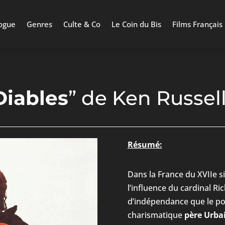
ogue
Genres
Culte & Co
Le Coin du Bis
Films Français
Diables
”
de Ken Russell 
Résumé:
Dans la France du XVIIe si
l’influence du cardinal Rich
d’indépendance que le pou
charismatique
père Urba