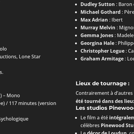
y
Dudley Sutton
: Baron
Michael Gothard
: Père
Max Adrian
: Ibert
Murray Melvin
: Migno
Gemma Jones
: Madele
Georgina Hale
: Philipp
Solo
Christopher Logue
: Ca
ctions, Lone Star
Graham Armitage
: Lou
s.
Lieux de tournage :
Contrairement à d’autres 
n) – Mono
été tourné dans des lie
e) / 117 minutes (version
Les studios Pinewoo
Le film a été
intégrale
sychologique
célèbres
Pinewood Stu
Le
décor de Loudun
, c