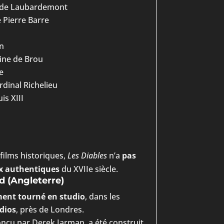
 de Laubardemont
 Pierre Barre
n
ine de Brou
e
rdinal Richelieu
is XIII
films historiques,
Les Diables
n’a
pas
ux authentiques
du XVIIe siècle.
d (Angleterre)
ment tourné en studio
, dans les
dios
, près de Londres.
onçu par Derek Jarman, a été construit