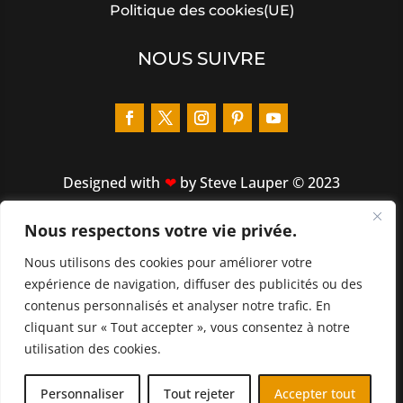
Politique des cookies(UE)
NOUS SUIVRE
Designed
with
by Steve Lauper © 2023
Nous respectons votre vie privée.
LIENS RAPIDES
Nous utilisons des cookies pour améliorer votre
ACCUEIL
expérience de navigation, diffuser des publicités ou des
À PROPOS
contenus personnalisés et analyser notre trafic. En
cliquant sur « Tout accepter », vous consentez à notre
CATALOGUE
utilisation des cookies.
NOUVEAUTÉS
FR
Personnaliser
Tout rejeter
Accepter tout