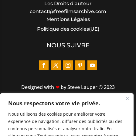
Les Droits d’auteur
contact@freefilmsarchive.com
Mentions Légales
Politique des cookies(UE)
NOUS SUIVRE
Designed
with
by Steve Lauper © 2023
Nous respectons votre vie privée.
LIENS RAPIDES
Nous utilisons des cookies pour améliorer votre
ACCUEIL
expérience de navigation, diffuser des publicités ou des
À PROPOS
contenus personnalisés et analyser notre trafic. En
cliquant sur « Tout accepter », vous consentez à notre