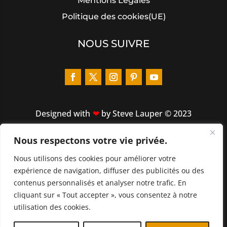
Mentions Légales
Politique des cookies(UE)
NOUS SUIVRE
Designed
with
by Steve Lauper © 2023
Nous respectons votre vie privée.
LIENS RAPIDES
Nous utilisons des cookies pour améliorer votre
ACCUEIL
expérience de navigation, diffuser des publicités ou des
À PROPOS
contenus personnalisés et analyser notre trafic. En
cliquant sur « Tout accepter », vous consentez à notre
CATALOGUE
utilisation des cookies.
NOUVEAUTÉS