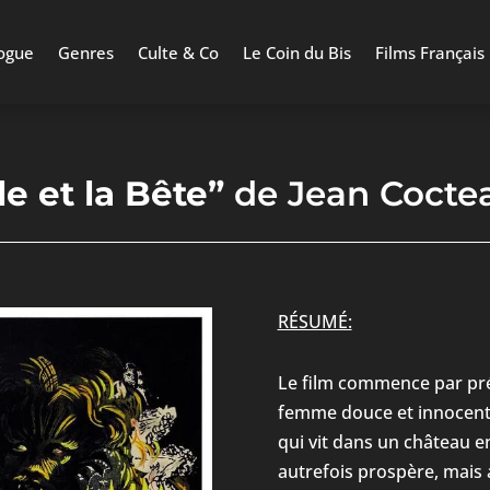
ogue
Genres
Culte & Co
Le Coin du Bis
Films Français
le et la Bête”
de Jean Coctea
RÉSUMÉ:
Le film commence par prés
femme douce et innocente
qui vit dans un château en
autrefois prospère, mais a