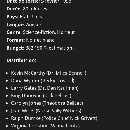
Date de sortie:
5 février 1956
Durée:
80 minutes
Pays:
États-Unis
Langue:
Anglais
Genre:
Science-fiction, Horreur
Format:
Noir et blanc
Budget:
382 190 $ (estimation)
Distribution:
Kevin McCarthy (Dr. Miles Bennell)
Dana Wynter (Becky Driscoll)
Larry Gates (Dr. Dan Kaufman)
King Donovan (Jack Belicec)
Carolyn Jones (Theodora Belicec)
Jean Willes (Nurse Sally Withers)
Ralph Dumke (Police Chief Nick Grivett)
Virginia Christine (Wilma Lentz)