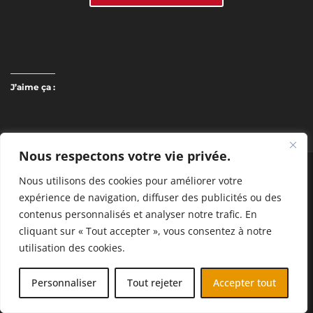
J’aime ça :
Nous respectons votre vie privée.
Nous utilisons des cookies pour améliorer votre
expérience de navigation, diffuser des publicités ou des
NOS INFOS
contenus personnalisés et analyser notre trafic. En
cliquant sur « Tout accepter », vous consentez à notre
Politique de confidentialité
utilisation des cookies.
Les Droits d’auteur
contact@freefilmsarchive.com
FR
Personnaliser
Tout rejeter
Accepter tout
Mentions Légales
Politique des cookies(UE)